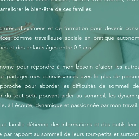
méliorer le bien-être de ces familles.
ectures, d’examens et de formation pour devenir consu
ervices comme travailleuse sociale en pratique auto
bés et des enfants âgés entre 0-5 ans.
tonome pour répondre à mon besoin d’aider les autr
our partager mes connaissances avec le plus de perso
 approche pour aborder les difficultés de sommeil 
our du tout-petit pouvant aider au sommeil, les dynamiq
e, à l’écoute, dynamique et passionnée par mon travail.
e famille détienne des informations et des outils leu
e par rapport au sommeil de leurs tout-petits et surto