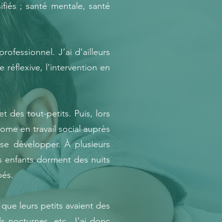
fiés ; santé mentale, santé
ofessionnel. J’ai d’ailleurs
réflexive, l’intervention en
 des tout-petits. Puis, lors
me en travail social auprès
se développer. À plusieurs
s enfants dorment des nuits
bés.
que leurs petits avaient des
ils nocturnes, etc. J’ai donc