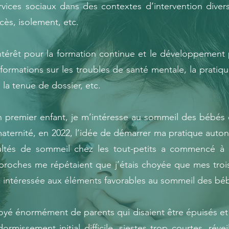
vices sociaux dans des contextes d’intervention diversi
ès, isolement, etc.
ntérêt pour la formation continue et le développement pr
ormations sur les troubles de santé mentale, la pratique 
 la tenue de dossier, etc.
premier enfant, je m’intéresse au sommeil des bébés et
ternité, en 2022, l’idée de démarrer ma pratique autono
icultés de sommeil chez les tout-petits a commencé à 
 proches me répétaient que j’étais choyée que mes troi
 intéressée aux éléments favorables au sommeil des bé
oyé énormément de parents qui disaient être épuisés et 
ormissement initial difficile, siestes trop courtes, réve