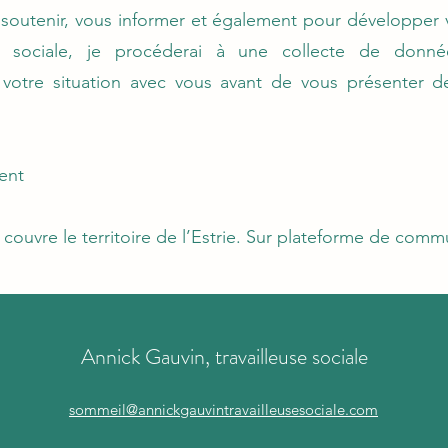
 soutenir, vous informer et également pour développer 
use sociale, je procéderai à une collecte de donn
votre situation avec vous avant de vous présenter des
ent
je couvre le territoire de l’Estrie. Sur plateforme de comm
Annick Gauvin, travailleuse sociale
sommeil@annickgauvintravailleusesociale.com