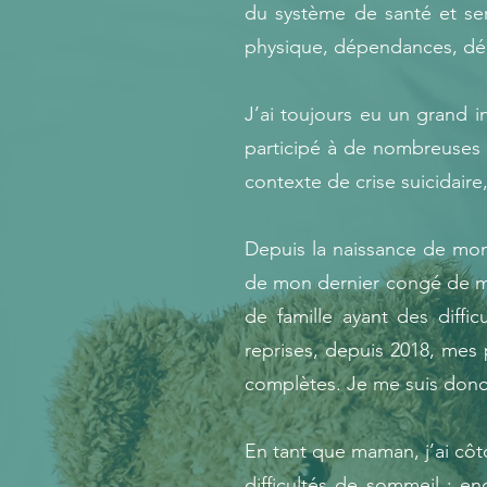
du système de santé et ser
physique, dépendances, déc
J’ai toujours eu un grand i
participé à de nombreuses f
contexte de crise suicidaire,
Depuis la naissance de mon 
de mon dernier congé de ma
de famille ayant des diff
reprises, depuis 2018, mes
complètes. Je me suis donc
En tant que maman, j’ai côt
difficultés de sommeil ; end